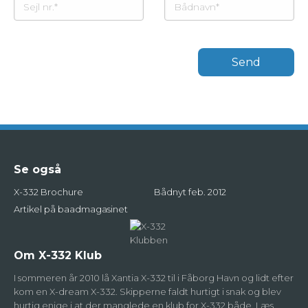
Send
Se også
X-332 Brochure
Bådnyt feb. 2012
Artikel på baadmagasinet
Om X-332 Klub
I sommeren år 2010 lå Xantia X-332 til i Fåborg Havn og lidt efter
kom en X-dream X-332. Skipperne faldt hurtigt i snak og blev
hurtig enige i at der manglede en klub for X-332 både. Læs