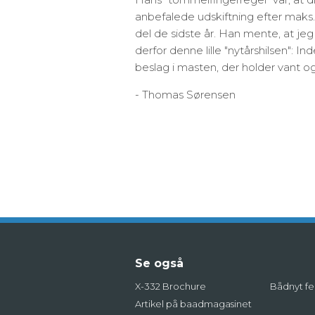
anbefalede udskiftning efter maks. t
del de sidste år. Han mente, at jeg 
derfor denne lille "nytårshilsen": In
beslag i masten, der holder vant og
- Thomas Sørensen
Se også
X-332 Brochure
Bådnyt fe
Artikel på baadmagasinet