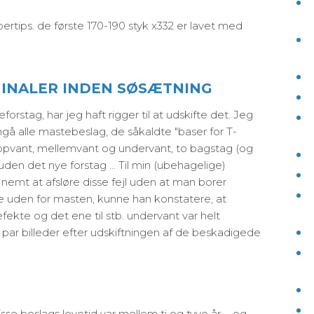
ertips. de første 170-190 styk x332 er lavet med
MINALER INDEN SØSÆTNING
forstag, har jeg haft rigger til at udskifte det. Jeg
å alle mastebeslag, de såkaldte "baser for T-
topvant, mellemvant og undervant, to bagstag (og
den det nye forstag ... Til min (ubehagelige)
r nemt at afsløre disse fejl uden at man borer
e uden for masten, kunne han konstatere, at
ekte og det ene til stb. undervant var helt
 par billeder efter udskiftningen af de beskadigede
se beslags levetid var mellem ti og tyve år ... og