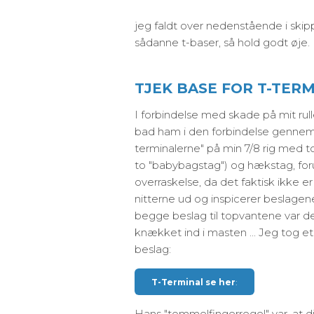
jeg faldt over nedenstående i skipp
sådanne t-baser, så hold godt øje.
TJEK BASE FOR T-TER
I forbindelse med skade på mit rulle
bad ham i den forbindelse gennemg
terminalerne" på min 7/8 rig med 
to "babybagstag") og hækstag, foru
overraskelse, da det faktisk ikke e
nitterne ud og inspicerer beslagen
begge beslag til topvantene var def
knækket ind i masten ... Jeg tog et
beslag:
T-Terminal se her
:
Hans "tommelfingerregel" var, at dis