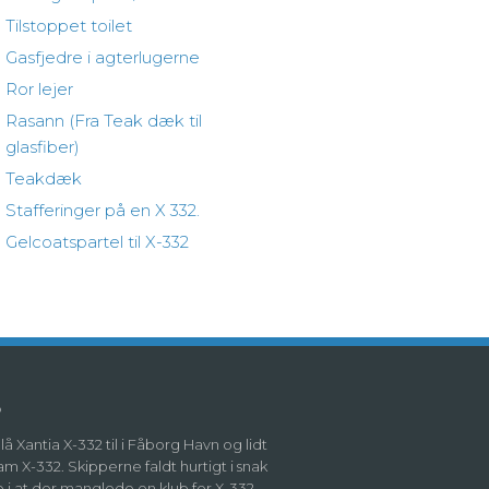
Tilstoppet toilet
Gasfjedre i agterlugerne
Ror lejer
Rasann (Fra Teak dæk til
glasfiber)
Teakdæk
Stafferinger på en X 332.
Gelcoatspartel til X-332
b
å Xantia X-332 til i Fåborg Havn og lidt
m X-332. Skipperne faldt hurtigt i snak
e i at der manglede en klub for X-332