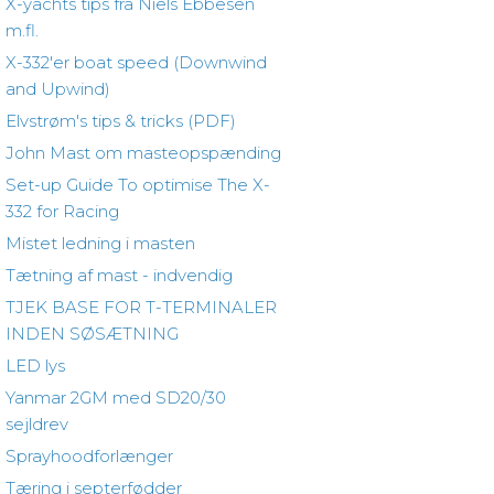
X-yachts tips fra Niels Ebbesen
m.fl.
X-332'er boat speed (Downwind
and Upwind)
Elvstrøm's tips & tricks (PDF)
John Mast om masteopspænding
Set-up Guide To optimise The X-
332 for Racing
Mistet ledning i masten
Tætning af mast - indvendig
TJEK BASE FOR T-TERMINALER
INDEN SØSÆTNING
LED lys
Yanmar 2GM med SD20/30
sejldrev
Sprayhoodforlænger
Tæring i septerfødder