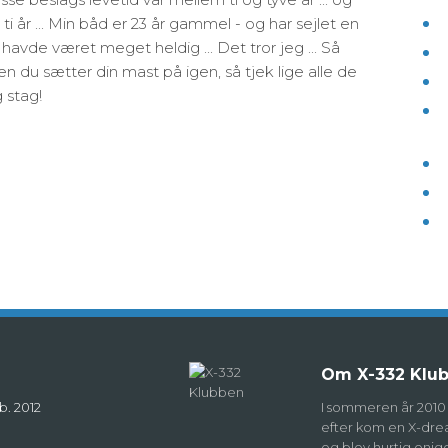
i år ... Min båd er 23 år gammel - og har sejlet en
havde været meget heldig ... Det tror jeg ... Så
den du sætter din mast på igen, så tjek lige alle de
 stag!
Om X-332 Klu
b. 2012
I sommeren år 2010 l
efter kom en X-drea
og blev hurtig enig